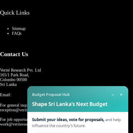
Quick Links
Sitemap
FAQs
Contact Us
Verité Research Pvt. Ltd
165/1 Park Road,
Colombo 00500
Sri Lanka
−
×
Budget Proposal Hub
Email:
Shape Sri Lanka’s Next Budget
For general inquiries:
reception@veriteresearch.org
Submit your ideas, vote for proposals,
and help
For job opportunities:
work@veriteresearch.org
influence the country’s future.