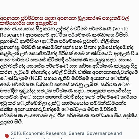
අපනයන ප්‍රවර්ධනය සඳහා අපනයන මූල්‍යකරණ පහසුකම්වල්‍
කාර්යභාර්ය සහ අදාළත්වය
මෙෙ අධයයනය සිදු කරන ලද්මද් මවරිමේ පර්මේෂණ (Verité
Research) ආයතනමේ ආර්ික පර්මේෂණ කණඩායෙ විසිනි.
සුභාෂිණි අමේසිිංහ (ආර්ික පර්මේෂණ ප්‍රධානි), නිලිංගිකා
ප්‍රනාන්දදු, මර්වතී ඥාණසම්බන්දදන්ද සහ සීzනා හුමසේන්දමෙන්ද
සැදුම්ලත් ලත් සාොජිකයින්ද පිරිසක් මෙෙ කණ්ඩායෙට ඇතුළත් විය.
මෙෙ වාර්තාව සකසේ කිරීමම්දී පර්මේෂණ කටයුතු සඳහා සහාය
ලබාමදමින්ද සෙසේත පර්මේෂණ සහ කර්තෘ අධීක්ෂණ කටයුතු සිදු
කරන ලැබුමේ නිශාන්ද ද මෙල් විසිනි. ජාතික අපනයනකරුවන්දමේ
ෙණ්ඩලමේ (NCE) සහාය ඇතිව මවරිමේ අයතනය ෙඟින්ද
මෙෙ පර්මේෂණ වාර්තාව සකසේ කරනු ලැබිණ. සාර්ථක ෙඟ
මපන්දීම් තුළින්දද සම්ුඛ පරීක්ෂණ සඳහා පහසුකම් සපයමින්දද
සාකච්ඡා අිංෙ සඳහා සහභාගී මවමින්දද මෙෙ පර්මේෂණ කාර්යය
ඉටු කර ෙැනීමෙහිලා දැක්ූ සහමයෝෙය සම්බන්දධමයන්ද
ජාතික අපනයනකරුවන්දමේ ෙණ්ඩලය මවත මවරිමේ
පර්මේෂණ ආයතනමේ ආර්ික පර්මේෂණ කණ්ඩායෙ සිය සේූතිය
පුදකර සිටි.
2016
,
Economic Research
,
General Governance and