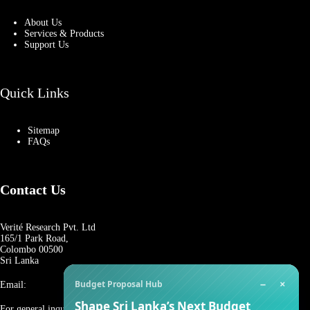
About Us
Services & Products
Support Us
Quick Links
Sitemap
FAQs
Contact Us
Verité Research Pvt. Ltd
165/1 Park Road,
Colombo 00500
Sri Lanka
−
×
Budget Proposal Hub
Email:
Shape Sri Lanka’s Next Budget
For general inquiries: