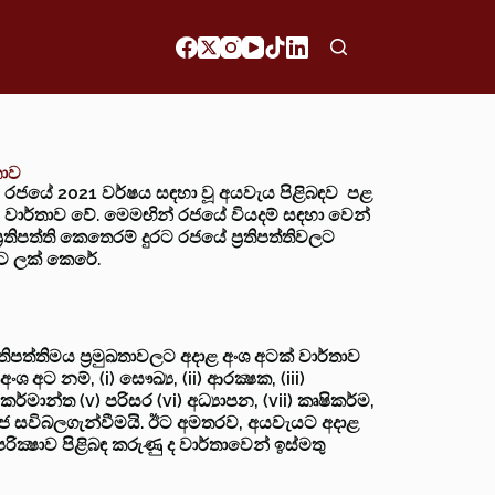
තාව
‍යම රජයේ 2021 වර්ෂය සඳහා වූ අයවැය පිළිබඳව පළ
වාර්තාව වේ. මෙමඟින් රජයේ වියදම් සඳහා වෙන්
රතිපත්ති කෙතෙරම් දුරට රජයේ ප්‍රතිපත්තිවලට
ට ලක් කෙරේ.
රතිපත්තිමය ප්‍රමුඛතාවලට අදාළ අංශ අටක් වාර්තාව
 අට නම්, (i) සෞඛ්‍ය, (ii) ආරක්‍ෂක, (iii)
්මාන්ත (v) පරිසර (vi) අධ්‍යාපන, (vii) කෘෂිකර්ම,
සමාජ සවිබලගැන්වීමයි. ඊට අමතරව, අයවැයට අදාළ
පරික්‍ෂාව පිළිබඳ කරුණු ද වාර්තාවෙන් ඉස්මතු