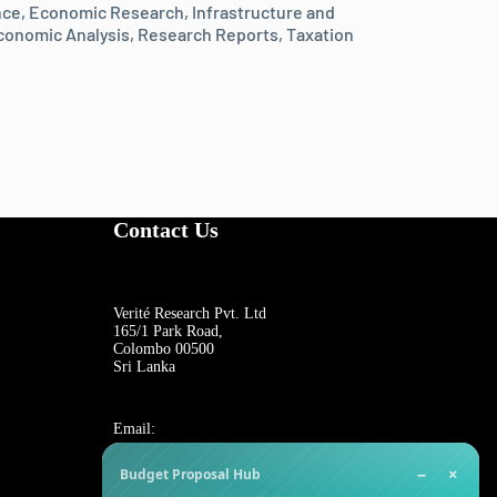
nce
,
Economic Research
,
Infrastructure and
onomic Analysis
,
Research Reports
,
Taxation
Contact Us
Verité Research Pvt. Ltd
165/1 Park Road,
Colombo 00500
Sri Lanka
Email:
−
×
Budget Proposal Hub
For general inquiries: