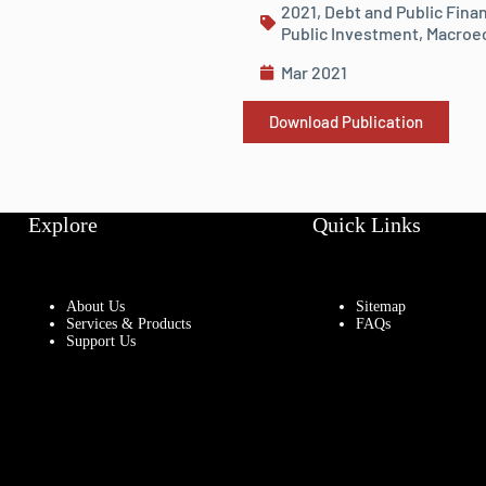
2021
,
Debt and Public Fina
Public Investment
,
Macroec
Mar 2021
Download Publication
Explore
Quick Links
About Us
Sitemap
Services & Products
FAQs
Support Us