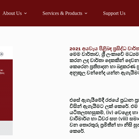
About Us
Services & Products
Support Us
2021 අයවැය පිළිබඳ ප්‍රසිද්ධ වාර්
මෙම වාර්තාව, ශ්‍රී ලංකාවේ මධ්
කරන ලද වාර්තා දෙකකින් දෙවන 
කෙරෙන ප්‍රතිපාදන හා බදුකරණ ප්‍
අනුකූල වන්නේද යන්න ඇගැයීම
එසේ ඇගැයීමේදී රජයේ ප්‍රධාන ප්‍
විසින් ඇගැයීමට ලක් කෙරේ. එම අංශ
යටිතලපහසුකම්, (iv) වෙළෙඳ හා කර
වාරිමාර්ග හා ධීවර සහ (viii) 
වන තොරතුරු ප්‍රමිතීන් හා නිසි සු
කෙරේ.