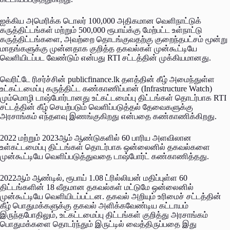
ஐக்கிய அமெரிக்க டொலர் 100,000 அதிகமான வெளிநாட்டுக்
கருத்திட்டங்கள் மற்றும் 500,000 ரூபாய்க்கு மேற்பட்ட உள்நாட்டு
கருத்திட்டங்களை, அவற்றை தொடங்குவதற்கு குறைந்தபட்சம் மூன்று
மாதங்களுக்கு முன்னதாக குறித்த தகவல்கள் முன்கூட்டியே
வெளியிடப்பட வேண்டும் என்பது RTI சட்டத்தின் முக்கியமானது.
வெரிட்டே ரிசர்ச்சின் publicfinance.lk தளத்தின் கீழ் அமைந்துள்ள
உட்கட்டமைப்பு கருத்திட்ட கண்காணிப்பான் (Infrastructure Watch)
மும்மொழி டாஷ்போர்டானது உட்கட்டமைப்பு திட்டங்கள் தொடர்பாக RTI
சட்டத்தின் கீழ் செயற்படும் வெளிப்படுத்தல் தேவைகளுக்கு
அரசாங்கம் எந்தளவு இணங்குகிறது என்பதை கண்காணிக்கிறது.
2022 மற்றும் 2023ஆம் ஆண்டுகளில் 60 பாரிய அளவிலான
உள்கட்டமைப்பு திட்டங்கள் தொடர்பாக ஒன்லைனில் தகவல்களை
முன்கூட்டியே வெளிப்படுத்துவதை டாஷ்போர்ட் கண்காணித்தது.
2022ஆம் ஆண்டில், ரூபாய் 1.08 ட்ரில்லியன் மதிப்புள்ள 60
திட்டங்களின் 18 வீதமான தகவல்கள் மட்டுமே ஒன்லைனில்
முன்கூட்டியே வெளியிடப்பட்டன. தகவல் அறியும் உரிமைச் சட்டத்தின்
கீழ் பொதுமக்களுக்கு தகவல் அளிக்கவேண்டிய கட்டாயம்
இருந்தபோதிலும், உட்கட்டமைப்பு திட்டங்கள் குறித்து அரசாங்கம்
பொதுமக்களை தொடர்ந்தும் இருட்டில் வைத்திருப்பதை இது