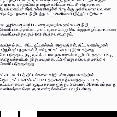
மற்றும் காலத்துக்கேற்ற ஊழல் எதிர்ப்புச் சட்ட சீர்திருத்தங்கள்
இலங்கையின் சீர்திருத்த நிகழ்ச்சி நிரலுக்கு முக்கியமானவை என
சர்வதேச நாணய நிதியத்தால் முன்னிலைப்படுத்தப்பட்டுள்ளன.
ஊழலுக்கான வாய்ப்புகளை குறைக்க ஒன்லைன் நிதி
வெளிப்படைத்தன்மை தளம் மூலம் பொது கொள்முதல் ஒப்பந்தங்களை
வெளிப்படுத்துவதும் IMF நிபந்தனையாகும்.
ஆயினும் கூட, திட்ட ஒப்புதல்கள், அனுமதிகள், திட்ட கொள்முதல்
மற்றும் ஒப்பந்தங்கள் போன்ற உட்கட்டமைப்பு நிர்வாகத்தை
மேம்படுத்துவதற்கு முக்கியமான தகவல்களில் குறிப்பிடத்தக்க பங்கு
பொதுமக்களிடமிருந்து மறைக்கப்பட்டுள்ளது என்பதை மதிப்பீடு
வெளிப்படுத்துகிறது.
உட்கட்டமைப்புத் திட்டங்களை சுற்றியுள்ள அரசாங்கத்தின்
தொடர்ச்சியான வெளிப்படைத்தன்மை இல்லாததால், சட்டக்
கட்டளைகளை மீறி, மூடிய கதவுகளுக்குப் பின்னால் அரசாங்கம் தனது
வணிகத்தை தொடருமா என்ற கேள்வியை எழுப்புகிறது.