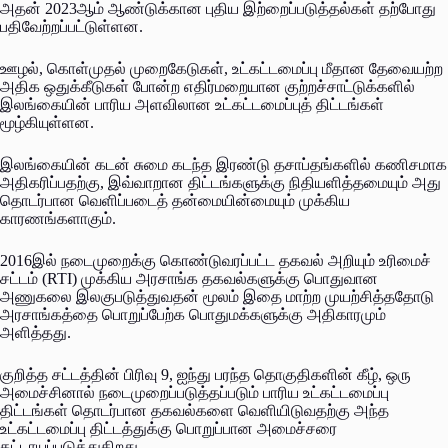
அதன் 2023ஆம் ஆண்டுக்கான புதிய இற்றைப்படுத்தல்கள் தற்போது
பதிவேற்றப்பட்டுள்ளன.
ஊழல், கொள்முதல் முறைகேடுகள், உட்கட்டமைப்பு மீதான தேவையற்ற
அதிக ஒதுக்கீடுகள் போன்ற எதிர்மறையான குற்றச்சாட்டுக்களில்
இலங்கையின் பாரிய அளவிலான உட்கட்டமைப்புத் திட்டங்கள்
மூழ்கியுள்ளன.
இலங்கையின் கடன் சுமை கடந்த இரண்டு தசாப்தங்களில் கணிசமாக
அதிகரிப்பதற்கு, இவ்வாறான திட்டங்களுக்கு நிதியளித்தமையும் அது
தொடர்பான வெளிப்படைத் தன்மையின்மையும் முக்கிய
காரணங்களாகும்.
2016இல் நடைமுறைக்கு கொண்டுவரப்பட்ட தகவல் அறியும் உரிமைச்
சட்டம் (RTI) முக்கிய அரசாங்க தகவல்களுக்கு பொதுவான
அணுகலை இலகுபடுத்துவதன் மூலம் இதை மாற்ற முயற்சித்ததோடு
அரசாங்கத்தை பொறுப்பேற்க பொதுமக்களுக்கு அதிகாரமும்
அளித்தது.
குறித்த சட்டத்தின் பிரிவு 9, ஐந்து பரந்த தொகுதிகளின் கீழ், ஒரு
அமைச்சினால் நடைமுறைப்படுத்தப்படும் பாரிய உட்கட்டமைப்பு
திட்டங்கள் தொடர்பான தகவல்களை வெளியிடுவதற்கு அந்த
உட்கட்டமைப்பு திட்டத்துக்கு பொறுப்பான அமைச்சரை
கட்டாயப்படுத்துகிறது.