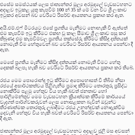
එසේම සමස්ථයක් ලෙස ජාත්‍යන්තර මූල්‍ය අරමුදලේ වැඩසටහනට
අදාළව ඉටුකළ යුතු කැපවීම් 100 න් 35 ක් මේ වන විට ශ්‍රී ලංකාව
ඉටුකර අවසන් බව වෙරිටේ රිසර්ච් ආයතනය ප්‍රකාශ කර ඇත.
අයි.එම්.එෆ් මීටරයට එසේ ප්‍රගතිය මැනීමට නොහැකි වී ඇත්තේ
එම කැපවීම් ඉටු කිරීමට එකඟ වූ කාල සීමාව ශ්‍රී ලංකාව පසු කර
තිබුණද එම කැපවීම්වල ප්‍රගතිය තක්සේරු කිරීමට කිසිඳු දත්තයක්
නොමැති වීම හේතුවෙන් බව වෙරිටේ රිසර්ච් ආයතනය පෙන්වා දී
ඇත.
මෙසේ ප්‍රගතිය මැනීමට කිසිඳු දත්තයක් නොමැති වීමට හේතු
දෙකක් බලපෑ හැකි බව වෙරිටේ රිසර්ච් ආයතනය ප්‍රකාශ කර තිබේ.
රජය මෙම පොරොන්දු ඉටු කිරීමට අපොහොසත් වී තිබීම නිසා
රජයේ අසාර්ථකත්වය පිළිගැනීම ප්‍රමාද කිරීමට තොරතුරු ප්‍රසිද්ධ
නොකිරීම පළමු හේතුව විය හැකි බවත් ජනතාව හෝ
පාර්ලිමේන්තුව මෙම වැඩසටහන ක්‍රියාත්මක කිරීමේ කාර්යයේ
වැදගත් පාර්ශ්වකරුවන් ලෙස නොසළකන බැවින් ඔවුන්ට
තීරණාත්මක තොරතුරු ලබාදීමට රජය උනන්දුවක් නොදැක්වීම
දෙවැනි හේතුව විය හැකි බවත් වෙරිටේ රිසර්ච් ආයතනය පෙන්වා
දී ඇත.
ජාත්‍යන්තර මූල්‍ය අරමුදලේ වැඩසටහනට අදාළව ජූලි මස අවසන්