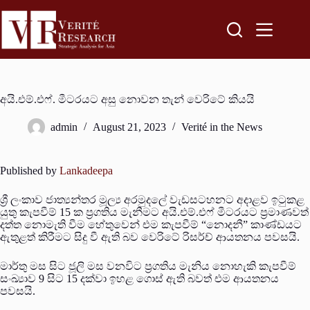
අයි.එම්.එෆ්. මීටරයට අසු නොවන තැන් වෙරිටේ කියයි
admin
August 21, 2023
Verité in the News
Published by
Lankadeepa
ශ්‍රී ලංකාව ජාත්‍යන්තර මූල්‍ය අරමුදලේ වැඩසටහනට අදාළව ඉටුකළ
යුතු කැපවීම් 15 ක ප්‍රගතිය මැනීමට අයි.එම්.එෆ් මීටරයට ප්‍රමාණවත්
දත්ත නොමැති වීම හේතුවෙන් එම කැපවීම් “නොදනී” කාණ්ඩයට
ඇතුළත් කිරීමට සිදු වී ඇති බව වෙරිටේ රිසර්ච් ආයතනය පවසයි.
මාර්තු මස සිට ජූලි මස වනවිට ප්‍රගතිය මැනිය නොහැකි කැපවීම්
සංඛ්‍යාව 9 සිට 15 දක්වා ඉහළ ගොස් ඇති බවත් එම ආයතනය
පවසයි.