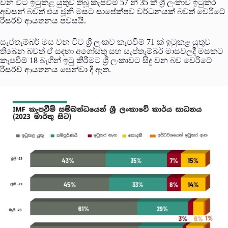
වන විට ඉටුකළ යුතුව තිබූ කැපවීම් 57 න් 35 ක් ශ්‍රී ලංකාව ඉටුකර
අවසන් බවත් එය ජූනි මසට සාපේක්ෂව වර්ධනයක් බවත් වෙරිටේ
රිසර්ච් ආයතනය පවසයි.
සැප්තැම්බර් මස වන විට ශ්‍රී ලංකව කැපවීම් 71 ක් ඉටුකළ යුතුව
තිබෙන බවත් ඒ සඳහා අගෝස්තු සහ සැප්තැම්බර් මාසවලදී මසකට
කැපවීම් 18 බැගින් ඉටු කිරීමට ශ්‍රී ලංකාවට සිදු වන බව වෙරිටේ
රිසර්ච් ආයතනය පෙන්වා දී ඇත.