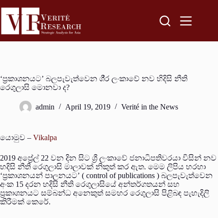
‘ප‍්‍රකාශනයට’ බලපැවැත්වෙන ශී‍්‍ර ලංකාවේ නව හිදිසි නීති
රෙගුලාසි මොනවා ද?
admin
April 19, 2019
Verité in the News
යොමුව –
Vikalpa
2019 අප්‍රේල් 22 වන දින සිට ශ්‍රී ලංකාවේ ජනාධිපතිවරයා විසින් නව
හදිසි නීති රෙගුලාසි මාලාවක් නිකුත් කර ඇත. මෙම ලිපිය හරහා
‘ප්‍රකාශනයන් පාලනයට’ ( control of publications ) බලපැවැත්වෙන
අංක 15 දරන හදිසි නීති රෙගුලාසියේ අන්තර්ගතයන් සහ
ප්‍රකාශනයට සම්බන්ධ අනෙකුත් සමහර රෙගුලාසි පිළිබඳ පැහැදිලි
කිරීමක් කෙරේ.