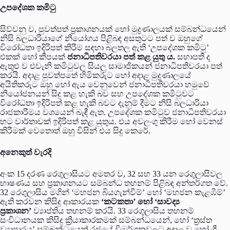
උපදේශක කමිටු
සිව්වනු ව, පුවත්පත් ප්‍රකාශනයක් හෝ මුද්‍රණාලයක් සම්බන්ධයෙන්
නිසි බලධාරියාගේ නියෝගය පිළිබඳ අසතුටට පත් ව ඔහුගේ
විරෝධතා ඉදිරිපත් කිරීම සඳහා බලතල ඇති ‘උපදේශක කමිටු’
එකක් හෝ කීපයක්
ජනාධිපතිවරයා පත් කළ යුතු ය.
සභාපති ද
ඇතුළු ව එවැනි කමිටුවල සියලු සාමාජිකයන් ජනාධිපතිවරයා පත්
කරයි. අදාළ පුවත්පතේ හිමිකරුට හෝ අදාළ මුද්‍රණාලයේ
අයිතිකරුට ඔහු හෝ ඇය වෙනුවෙන් ජනාධිපතිවරයා හමුවේ
නියෝජනයන් සිදු කළ හැකි බව සහ උපදේශක කමිටුවට
විරෝධතා ඉදිරිපත් කළ හැකි බවට දැනුම් දීමට නිසි බලධාරියා
රාජකාරීමය වශයෙන් බැඳී ඇත. උපදේශක කමිටුව ජනාධිපතිවරයා
හට වාර්තාවක් ඉදිරිපත් කළ යුතුය. එය අවලංගු කිරීම හෝ වෙනස්
කිරීමක් වෙතොත් ඔහු විසින් එය සිදු කෙරේ.
අනෙකුත් වැරදි
අංක 15 දරණ රෙගුලාසියට අමතර ව, 32 සහ 33 යන රෙගුලාසිවල
භාෂණය සහ ප්‍රකාශනයට සම්බන්ධ තහනම් පිළිබඳ අන්තර්ගත වේ.
32 රෙගුලාසිය මගින් ‘මහජන බියගැන්වීම්’ හෝ ‘මහජන කැළඹීම්’
ඇති කරවන කිසිදු ආකාරයක
‘කටකතා’ හෝ ‘සාවද්‍ය
ප්‍රකාශන’
ව්‍යාප්තිය තහනම් කරයි. 33 රෙගුලාසිය තහනම්
සංවිධානයක කිසිදු ක්‍රියාකාරකමක් සම්බන්ධයෙන්, හෝ ‘ත්‍රස්ත
ව්‍යාපාරය’ සම්බන්ධයෙන් රජයේ විමර්ශනවලට අදාළ ව හෝ ශ්‍රී