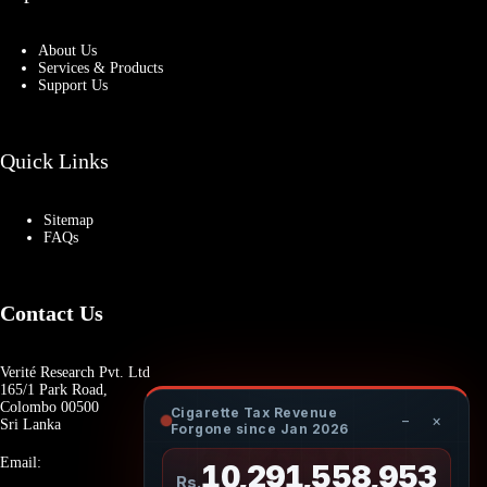
About Us
Services & Products
Support Us
Quick Links
Sitemap
FAQs
Contact Us
Verité Research Pvt. Ltd
165/1 Park Road,
Colombo 00500
Cigarette Tax Revenue
−
×
Sri Lanka
Forgone since Jan 2026
Email:
10,291,559,172
Rs.