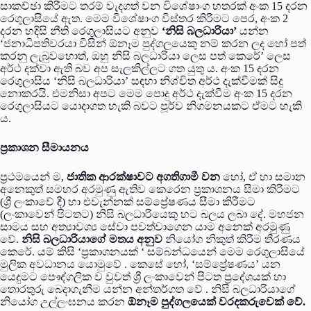
සාකච්ඡා කිරීමට තරම් වැදගත් වන විශේෂාංග හතරක් අංක 15 දරන
රෙගුලාසියේ ඇත. මෙම විශේෂාංග විස්තර කිරීමට පෙර, අංක 2
දරන හදිසි නීති රෙගුලාසියට අනුව
‘නිසි බලධාරියා’
යන්න
‘ජනාධිපතිවරයා විසින් ඕනෑම පුද්ගලයෙකු නම් කරන ලද හෝ පත්
කරනු ලැබුවහොත්, ඔහු නිසි බලධාරියා ලෙස පත් කෙරේ’ ලෙස
අර්ථ දක්වා ඇති බව අප සැලකිල්ලට ගත යුතු ය. අංක 15 දරන
රෙගුලාසිය ‘නිසි බලධාරියා’ සඳහා නිශ්චිත අර්ථ දැක්වීමක් සිදු
නොකරයි. එමනිසා අපට මෙම පොදු අර්ථ දැක්වීම අංක 15 දරන
රෙගුලාසියට යොදාගත හැකි බවට පූර්ව නිගමනයකට ඒමට හැකි
ය.
ප්‍රකාශන සීමායනය
ප්‍රථමයෙන් ම,
ජාතික ආරක්ෂාවට අගතිගාමී වන
හෝ, ඒ හා සමාන
අනෙකුත් සමහර අරමුණු ඇතිව කෙරෙන ප්‍රකාශනය සීමා කිරීමට
(ශ්‍රී ලංකාවේ දී) හා එවැන්නක් සම්ප්‍රේෂණය සීමා කිරීමට
(ලංකාවෙන් පිටතට) නිසි බලධාරියෙකු හට බලය ලබා දේ. මහජන
සාමය සහ අත්‍යාවශ්‍ය සේවා පවත්වාගෙන යාම අනෙක් අරමුණු
වේ.
නිසි බලධාරියාගේ මතය අනුව
නියෝග නිකුත් කිරීම තීරණය
කෙරේ. යම් කිසි ‘ප්‍රකාශනයක් ‘ සම්බන්ධයෙන් මෙම රෙගුලාසියේ
මුලික අවධානය යොමුවේ . කෙසේ හෝ, ‘සම්ප්‍රේෂණය’ යන
යෙදුමට පෞද්ගලික ව වුවත් ශ්‍රී ලංකාවෙන් පිටත ප්‍රදේශයක් හා
තොරතුරු බෙදාගැනීම යන්න අන්තර්ගත වේ . නිසි බලධාරියාගේ
නියෝග උල්ලංඝනය කරන
ඕනෑම පුද්ගලයෙක් වරදකරුවෙක් වේ.