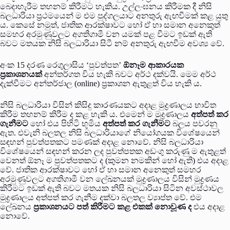
බෙදාහැරීම තහනම් කිරීමට හැකිය. උල්ලංඝනය කිරීමක දී නිසි
බලධාරියා ප්‍රථමයෙන් ම එම පුද්ගලයාට අනතුරු ඇඟවීමක් කළ යුතු
ය. කෙසේ නමුත්, ජාතික ආරක්ෂාවට හෝ ඒ හා සමාන අනෙකුත්
සමහර අරමුණුවලට අගතිගාමී වන යමක් පළ වීමට ඉඩක් ඇති
බවට මතයක නිසි බලධාරියා සිටී නම් අනතුරු ඇඟවීම අවශ්‍ය වේ.
අංක 15 දරණ රෙගුලාසිය ‘පුවත්පත’
ඕනෑම ආකාරයක
ප්‍රකාශනයක්
අන්තර්ගත විය හැකි බවට අර්ථ දක්වයි. මෙම අර්ථ
දැක්වීමට අන්තර්ජාල (online) ප්‍රකාශන ඇතුළත් විය හැකි ය.
නිසි බලධාරියා විසින් කිසිදු කාරණයකට අදාළ මුද්‍රණාලය භාවිත
කිරීම තහනම් කිරීම ද කළ හැකි ය. එමෙන් ම මුද්‍රණාලය
අත්පත් කර
ගැනීමට
හෝ එය පිහිටි භූමිය
අත්පත් කර ගැනීමට
බලය පවරනු
ඇත. එවැනි බලතල නිසි බලධාරියාගේ නියෝගයක විශේෂයෙන්
සඳහන් පුවත්පතකට පමණක් අදාළ නොවේ. නිසි බලධාරියා
විශේෂයෙන් සඳහන් කරන ලද පුවත්පතක අඩංගු කරුණු ම ඇතුළත්
වෙනත් ඕනෑ ම පුවත්පතකට ද (කුමන නමකින් හෝ ඇති) එය අදාළ
වේ. ජාතික ආරක්ෂාවට හෝ ඒ හා සමාන අනෙකුත් සමහර
අරමුණුවලට අගතිගාමී වන ලේඛනයක් මුද්‍රණාලය විසින් මුද්‍රණය
කිරීමට ඉඩක් ඇති බවට මතයක නිසි බලධාරියා සිටින අවස්ථාවල
මුද්‍රණාලය අත්පත් කර ගැනීම දක්වා බලතල ව්‍යාප්ත වේ. එම
ලේඛනය
ප්‍රකාශනයට පත් කිරීමට කළ එකක් නොවූණ ද
එය අදාළ
නොවේ.