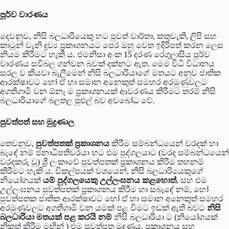
පූර්ව වාරණය
දෙවනුව, නිසි බලධාරියෙකු හට පුවත් වාර්තා, කතුවැකි, ලිපි සහ
කාටූන් වැනි ද්‍රව්‍ය ප්‍රකාශනයට පෙර ඔහු වෙත ඉදිරිපත් කරන ලෙස
නියම කිරීමට හැකි ය. එමනිසා අංක 15 දරණ රෙගුලාසිය පූර්ව
වාරණය සවිබල ගන්වන බවක් දක්නට ඇත. මෙම විධි විධානය
සරල ව කියවා බැලීමෙන් නිසි බලධාරියාගේ මතයට අනුව ජාතික
ආරක්ෂාවට හෝ ඒ හා සමාන අනෙකුත් සමහර අරමුණුවලට
අගතිගාමී වන ඕනෑ ම ප්‍රකාශනයක් ආවරණය කිරීමට තරම් නිසි
බලධාරියාගේ බලතල පුළුල් බව අවබෝධ වේ.
පුවත්පත් සහ මුද්‍රණාල
තෙවනුව,
පුවත්පතක් ප්‍රකාශනය
කිරීම සම්බන්ධයෙන් වරදක් හා
බැඳේ නම් ජනාධිපතිවරයා හට එම පුද්ගලයාට (වරද සම්බන්ධයෙන්
වරදකරු වූ) ශ්‍රී ලංකාවේ පුවත්පතක් ප්‍රකාශනය කිරීම තහනම්
කිරීමට හැකි ය. විකල්පයක් වශයෙන්, නිසි බලධාරියෙකුගේ
නියෝගයක්
යම් පුද්ගලයෙකු උල්ලංඝනය කළහොත්
, සහ එම
උල්ලංඝනය පුවත්පතක් ප්‍රකාශනය කිරීම හා සබැඳේ නම්, හෝ
පුවත්පතක ජාතික ආරක්ෂාවට හෝ ඒ හා සමාන අනෙකුත් සමහර
අරමුණුවලට අගතිගාමී වන යමක් පළ වීමට ඉඩක් ඇති බවට
නිසි
බලධාරියා මතයක් පළ කරයි නම්
නිසි බලධාරියා ට (නියෝගයක්
නිකුත් කිරීම මඟින් ) එම පුවත්පත මුද්‍රණය, ප්‍රකාශනය සහ