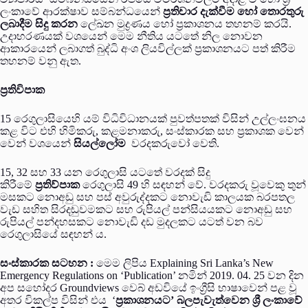
ලංකාවේ ආරක්ෂාව සම්බන්ධයෙන්
ප්‍රතිචාර දැක්වීම හෝ තොරතුරු
ලබාදීම සිදු කරන
ලේඛන මුද්‍රණය හෝ ප්‍රකාශනය තහනම් කරයි.
උදාහරණයක් වශයෙන් මෙම නීතිය යටතේ නිල නොවන
ආකාරයෙන් ලබාගත් බුද්ධි අංශ ලියවිල්ලක් ප්‍රකාශනයට පත් කිරීම
තහනම් වනු ඇත.
ප්‍රතිවිපාක
15 රෙගුලාසියෙහි යම් විධිවිධානයක් පුවත්පතක් විසින් උල්ලංඝනය
කළ විට එහි හිමිකරු, කළමනාකරු, සංස්කාරක සහ ප්‍රකාශක වෙන්
වෙන් වශයෙන්
සියල්ලෝම
වරදකරුවෝ වෙති.
15, 32 සහ 33 යන රෙගුලාසි යටතේ වරදක් සිදු
කිරීමේ
ප්‍රතිව්පාක
රෙගුලාසි 49 හි සඳහන් වේ. වරදකරු වූවෙකු තුන්
මසකට නොඅඩු සහ පස් අවුරුද්දකට නොවැඩි කාලයක බරපතල
වැඩ සහිත සිරදඬුවමකට සහ රුපියල් පන්සියයකට නොඅඩු සහ
රුපියල් පන්දහසකට නොවැඩි දඩ මුදලකට යටත් වන බව
රෙගුලාසියේ සඳහන් ය.
සංස්කාරක සටහන :
මෙම ලිපිය Explaining Sri Lanka’s New
Emergency Regulations on ‘Publication’ නමින් 2019. 04. 25 වන දින
අප සහෝදර Groundviews වෙබ් අඩවියේ ඉංග්‍රීසි භාෂාවෙන් පළ වූ
අතර විකල්ප විසින් එය ‘
ප්‍රකාශනයට’ බලපැවැත්වෙන ශ්‍රී ලංකාවේ