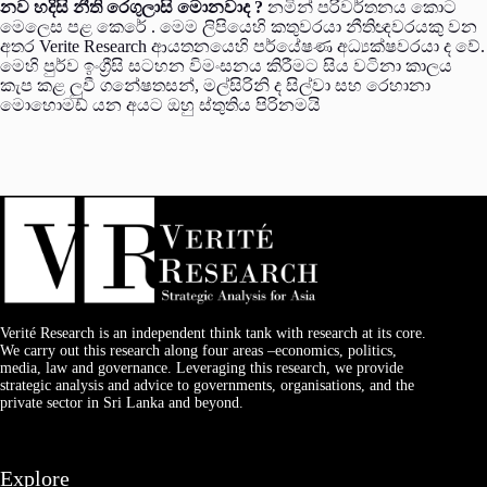
නව හදිසි නීති රෙගුලාසි මොනවාද ?
නමින් පරිවර්තනය කොට
මෙලෙස පළ කෙරේ . මෙම ලිපියෙහි කතුවරයා නීතිඥවරයකු වන
අතර Verite Research ආයතනයෙහි පර්යේෂණ අධ්‍යක්ෂවරයා ද වේ.
මෙහි පුර්ව ඉංග්‍රීසි සටහන විමංසනය කිරීමට සිය වටිනා කාලය
කැප කළ ලුවී ගනේෂතසන්, මල්සිරිනි ද සිල්වා සහ රෙහානා
මොහොමඩ් යන අයට ඔහු ස්තුතිය පිරිනමයි
Verité Research is an independent think tank with research at its core.
We carry out this research along four areas –economics, politics,
media, law and governance. Leveraging this research, we provide
strategic analysis and advice to governments, organisations, and the
private sector in Sri Lanka and beyond.
Explore