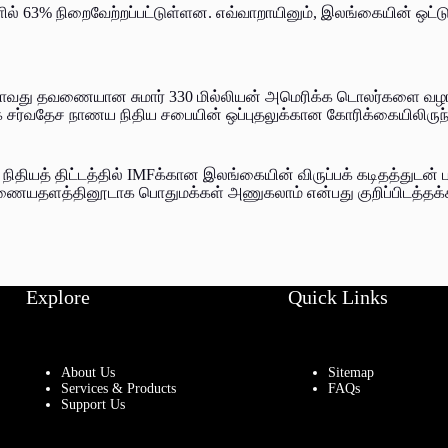
ளில் 63% நிறைவேற்றப்பட்டுள்ளன. எவ்வாறாயினும், இலங்கையின் ஒட
் இரண்டாவது தவணையான சுமார் 330 மில்லியன் அமெரிக்க டொலர்களை வழங
ர்வதேச நாணய நிதிய சபையின் ஒப்புதலுக்கான கோரிக்கையிலிருந்து 
ியத் திட்டத்தில் IMFக்கான இலங்கையின் விருப்பக் கடிதத்துடன்
k இணையதளத்தினூடாக பொதுமக்கள் அணுகலாம் என்பது குறிப்பிடத்தக்
Explore
Quick Links
About Us
Sitemap
Services & Products
FAQs
Support Us