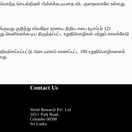
்டுமொத்த செயல்திறன் ஈர்க்கக்கூடியதை விட குறைவாகவே உள்ளது.
்குவது குறித்து சர்வதேச நாணய நிதிய சபை (டிசம்பர் 12)
வெளிவரக்கூடிய திருத்தப்பட்ட உறுதிமொழிகள் மற்றும் காலக்கேடு
 பதிவுசெய்யப்பட்டு அடையாளம் காணப்பட்ட 100 உறுதிமொழிகளைக்
கது.
Contact Us
Verité Research Pvt. Ltd
165/1 Park Road,
Colombo 00500
Sri Lanka